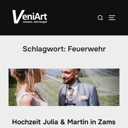
Skip
to
Search
TOGGLE
content
for:
Schlagwort:
Feuerwehr
Hochzeit Julia & Martin in Zams